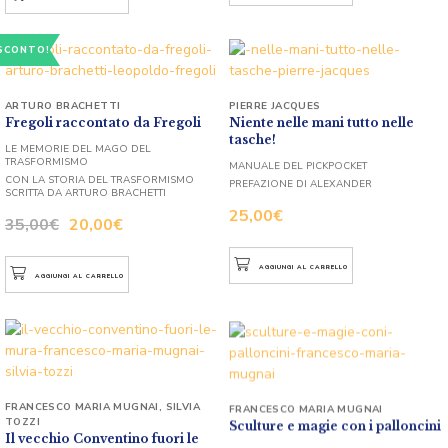
SCONTO!
ARTURO BRACHETTI
PIERRE JACQUES
Fregoli raccontato da Fregoli
Niente nelle mani tutto nelle
tasche!
LE MEMORIE DEL MAGO DEL
TRASFORMISMO
MANUALE DEL PICKPOCKET
CON LA STORIA DEL TRASFORMISMO
PREFAZIONE DI ALEXANDER
SCRITTA DA ARTURO BRACHETTI
25,00
€
35,00
€
20,00
€
AGGIUNGI AL CARRELLO
AGGIUNGI AL CARRELLO
FRANCESCO MARIA MUGNAI
,
SILVIA
FRANCESCO MARIA MUGNAI
TOZZI
Sculture e magie con i palloncini
Il vecchio Conventino fuori le