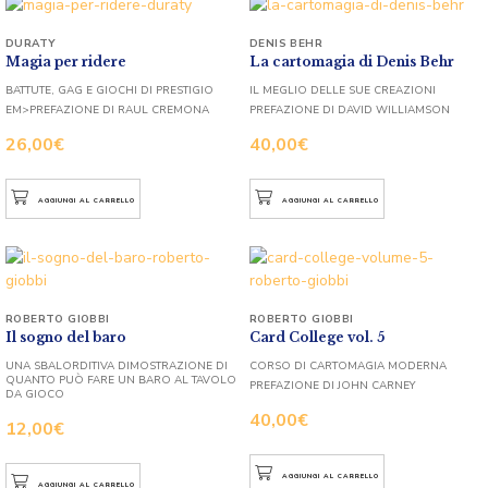
DURATY
DENIS BEHR
Magia per ridere
La cartomagia di Denis Behr
BATTUTE, GAG E GIOCHI DI PRESTIGIO
IL MEGLIO DELLE SUE CREAZIONI
EM>PREFAZIONE DI RAUL CREMONA
PREFAZIONE DI DAVID WILLIAMSON
26,00
€
40,00
€
AGGIUNGI AL CARRELLO
AGGIUNGI AL CARRELLO
ROBERTO GIOBBI
ROBERTO GIOBBI
Il sogno del baro
Card College vol. 5
UNA SBALORDITIVA DIMOSTRAZIONE DI
CORSO DI CARTOMAGIA MODERNA
QUANTO PUÒ FARE UN BARO AL TAVOLO
PREFAZIONE DI JOHN CARNEY
DA GIOCO
40,00
€
12,00
€
AGGIUNGI AL CARRELLO
AGGIUNGI AL CARRELLO