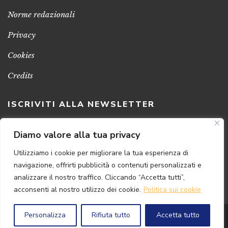
Norme redazionali
Privacy
Cookies
Credits
ISCRIVITI ALLA NEWSLETTER
Clicca sul pulsante per ricevere le nostre ultime novità,
Diamo valore alla tua privacy
notizie e promozioni
Utilizziamo i cookie per migliorare la tua esperienza di
navigazione, offrirti pubblicità o contenuti personalizzati e
ISCRIVITI ADESSO
analizzare il nostro traffico. Cliccando “Accetta tutti”,
acconsenti al nostro utilizzo dei cookie.
Politica sui cookie
Personalizza
Rifiuta tutto
Accetta tutto
© 2024 Florence
Art
Edizioni | P.IVA 04813630482
Powered by
{SP} Digital & Consulting