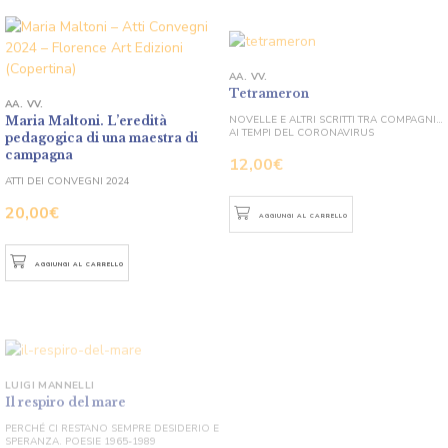
AA. VV.
Tetrameron
AA. VV.
NOVELLE E ALTRI SCRITTI TRA COMPAGNI…
Maria Maltoni. L’eredità
AI TEMPI DEL CORONAVIRUS
pedagogica di una maestra di
12,00
€
campagna
ATTI DEI CONVEGNI 2024
AGGIUNGI AL CARRELLO
20,00
€
AGGIUNGI AL CARRELLO
LUIGI MANNELLI
Il respiro del mare
PERCHÉ CI RESTANO SEMPRE DESIDERIO E
SPERANZA. POESIE 1965-1989
12,00
€