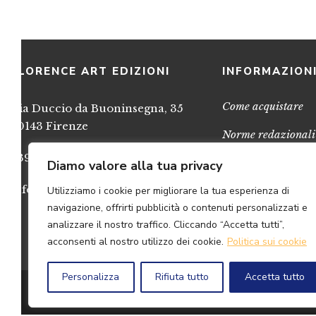
FLORENCE ART EDIZIONI
INFORMAZION
Come acquistare
Via Duccio da Buoninsegna, 35
50143 Firenze
Norme redazionali
+39 055 717248
Privacy
Diamo valore alla tua privacy
info@FlorenceArtEdizioni.com
Utilizziamo i cookie per migliorare la tua esperienza di
Cookies
navigazione, offrirti pubblicità o contenuti personalizzati e
Credits
analizzare il nostro traffico. Cliccando “Accetta tutti”,
acconsenti al nostro utilizzo dei cookie.
Politica sui cookie
Personalizza
Rifiuta tutto
Accetta tutto
© 2