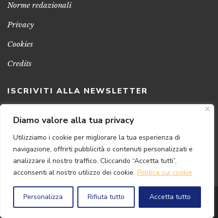
Norme redazionali
Privacy
Cookies
Credits
ISCRIVITI ALLA NEWSLETTER
Clicca sul pulsante per ricevere le nostre ultime novità,
Diamo valore alla tua privacy
notizie e promozioni
Utilizziamo i cookie per migliorare la tua esperienza di
navigazione, offrirti pubblicità o contenuti personalizzati e
ISCRIVITI ADESSO
analizzare il nostro traffico. Cliccando “Accetta tutti”,
acconsenti al nostro utilizzo dei cookie.
Politica sui cookie
Personalizza
Rifiuta tutto
Accetta tutto
© 2024 Florence
Art
Edizioni | P.IVA 04813630482
Powered by
{SP} Digital & Consulting