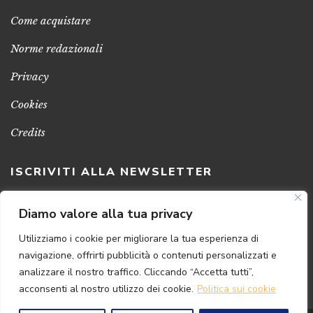
Come acquistare
Norme redazionali
Privacy
Cookies
Credits
ISCRIVITI ALLA NEWSLETTER
Clicca sul pulsante per ricevere le nostre ultime novità,
Diamo valore alla tua privacy
notizie e promozioni
Utilizziamo i cookie per migliorare la tua esperienza di
navigazione, offrirti pubblicità o contenuti personalizzati e
ISCRIVITI ADESSO
analizzare il nostro traffico. Cliccando “Accetta tutti”,
acconsenti al nostro utilizzo dei cookie.
Politica sui cookie