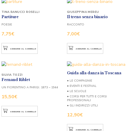
TINA RANUCCI ROSELLI
GIUSEPPINA MEREU
Partiture
Il treno senza binario
POESIE
RACCONTO
7,75
€
7,00
€
AGGIUNGI AL CARRELLO
AGGIUNGI AL CARRELLO
Guida alla danza in Toscana
SILVIA TOZZI
Fernand Riblet
● LE COMPAGNIE
● EVENTI E FESTIVAL
UN FIORENTINO A PARIGI. 1873 – 1944
● LE SCUOLE
15,50
€
● CORSI PER TUTTI E CORSI
PROFESSIONALI
● GLI INDIRIZZI UTILI
AGGIUNGI AL CARRELLO
12,90
€
AGGIUNGI AL CARRELLO