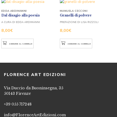
EDDA ARDIMANNI
MANUELA CECCONI
Dal disagio alla poesia
Granelli di polvere
A CURA DI EDDA ARDIMANNI
PREFAZIONE DI LISA RIZZOLI
8,00
€
8,00
€
AGGIUNGI AL CARRELLO
AGGIUNGI AL CARRELLO
FLORENCE ART EDIZIONI
Via Duccio da Buoninsegna, 35
50143 Firenze
+39 055 717248
info@FlorenceArtEdizioni.com