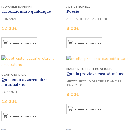
RAFFAELE DAMIANI
ALBA BRUNELLI
Un funzionario qualunque
Poesie
ROMANZO
A CURA DI P.GAETANO LENTI
12,00
€
8,00
€
AGGIUNGI AL CARRELLO
AGGIUNGI AL CARRELLO
MARISA TUBERTI BONFIGLIO
Quella preziosa custodita luce
GENNARO SICA
Quel cielo azzurro oltre
MEZZO SECOLO DI POESIE D’AMORE.
l’arcobaleno
1947  2000
RACCONTI
8,00
€
13,00
€
AGGIUNGI AL CARRELLO
AGGIUNGI AL CARRELLO