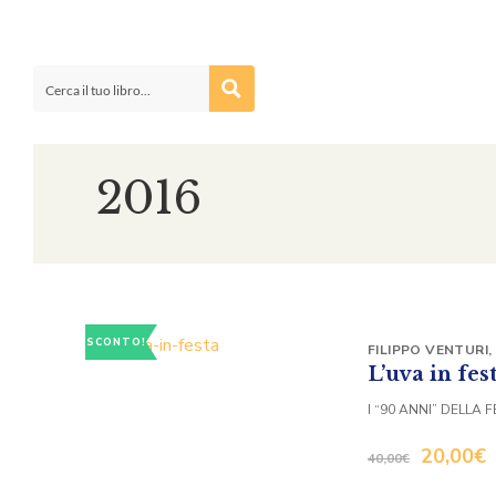
2016
SCONTO!
FILIPPO VENTURI
,
L’uva in fes
I “90 ANNI” DELLA 
20,00
€
40,00
€