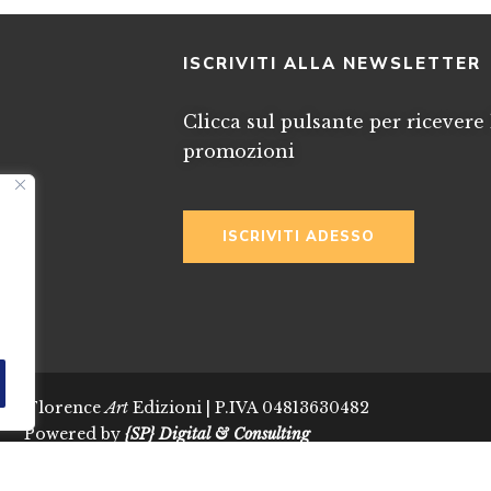
I
ISCRIVITI ALLA NEWSLETTER
Clicca sul pulsante per ricevere 
promozioni
ISCRIVITI ADESSO
024 Florence
Art
Edizioni | P.IVA 04813630482
Powered by
{SP} Digital & Consulting