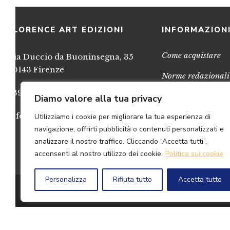
FLORENCE ART EDIZIONI
INFORMAZION
Come acquistare
Via Duccio da Buoninsegna, 35
50143 Firenze
Norme redazionali
+39 055 717248
Privacy
Diamo valore alla tua privacy
info@FlorenceArtEdizioni.com
Utilizziamo i cookie per migliorare la tua esperienza di
Cookies
navigazione, offrirti pubblicità o contenuti personalizzati e
Credits
analizzare il nostro traffico. Cliccando “Accetta tutti”,
acconsenti al nostro utilizzo dei cookie.
Politica sui cookie
Personalizza
Rifiuta tutto
Accetta tutto
© 2