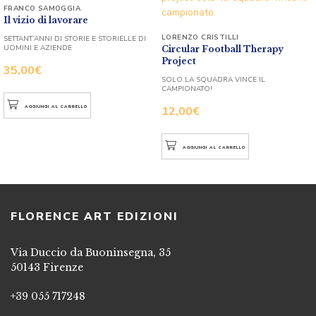
FRANCO SAMOGGIA
Il vizio di lavorare
LORENZO CRISTILLI
SETTANT’ANNI DI STORIE E STORIELLE DI
UOMINI E AZIENDE
Circular Football Therapy
Project
35,00
€
SOLO LA SQUADRA VINCE IL
CAMPIONATO!
12,00
€
AGGIUNGI AL CARRELLO
AGGIUNGI AL CARRELLO
FLORENCE ART EDIZIONI
Via Duccio da Buoninsegna, 35
50143 Firenze
+39 055 717248