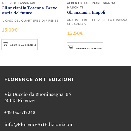
ALBERTO TASSINARI
ALBERTO TASSINARI
,
GIANNA
MASCHITI
Gli anziani in Toscana. Breve
Gli anziani a Empoli
storia del futuro
ANALISI E PROSPETTIVE NELLA TOSCANA
IL CASO DEL QUARTIERE 3 DI FIRENZE
CHE CAMBIA
15,00
€
13,50
€
AGGIUNGI AL CARRELLO
AGGIUNGI AL CARRELLO
FLORENCE ART EDIZIONI
Via Duccio da Buoninsegna, 35
50143 Firenze
+39 055 717248
info@FlorenceArtEdizioni.com