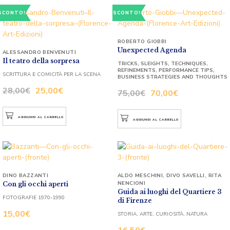
SCONTO!
SCONTO!
ROBERTO GIOBBI
Unexpected Agenda
ALESSANDRO BENVENUTI
Il teatro della sorpresa
TRICKS, SLEIGHTS, TECHNIQUES,
REFINEMENTS, PERFORMANCE TIPS,
SCRITTURA E COMICITÀ PER LA SCENA
BUSINESS STRATEGIES AND THOUGHTS
28,00
€
25,00
€
75,00
€
70,00
€
AGGIUNGI AL CARRELLO
AGGIUNGI AL CARRELLO
DINO BAZZANTI
ALDO MESCHINI
,
DIVO SAVELLI
,
RITA
NENCIONI
Con gli occhi aperti
Guida ai luoghi del Quartiere 3
FOTOGRAFIE 1970-1990
di Firenze
15,00
€
STORIA, ARTE, CURIOSITÀ, NATURA