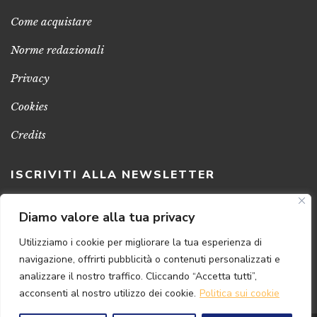
Come acquistare
Norme redazionali
Privacy
Cookies
Credits
ISCRIVITI ALLA NEWSLETTER
Clicca sul pulsante per ricevere le nostre ultime novità,
Diamo valore alla tua privacy
notizie e promozioni
Utilizziamo i cookie per migliorare la tua esperienza di
navigazione, offrirti pubblicità o contenuti personalizzati e
ISCRIVITI ADESSO
analizzare il nostro traffico. Cliccando “Accetta tutti”,
acconsenti al nostro utilizzo dei cookie.
Politica sui cookie