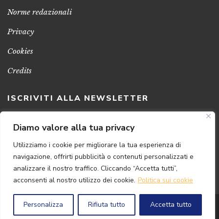
Norme redazionali
Privacy
Cookies
Credits
ISCRIVITI ALLA NEWSLETTER
Clicca sul pulsante per ricevere le nostre ultime novità,
Diamo valore alla tua privacy
notizie e promozioni
Utilizziamo i cookie per migliorare la tua esperienza di
navigazione, offrirti pubblicità o contenuti personalizzati e
ISCRIVITI ADESSO
analizzare il nostro traffico. Cliccando “Accetta tutti”,
acconsenti al nostro utilizzo dei cookie.
Politica sui cookie
Personalizza
Rifiuta tutto
Accetta tutto
© 2024 Florence
Art
Edizioni | P.IVA 04813630482
Powered by
{SP} Digital & Consulting