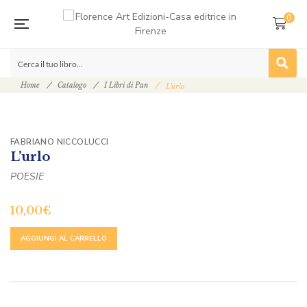
0
Home
Catalogo
I Libri di Pan
L’urlo
FABRIANO NICCOLUCCI
L’urlo
POESIE
10,00
€
ALTERNATIVE:
AGGIUNGI AL CARRELLO