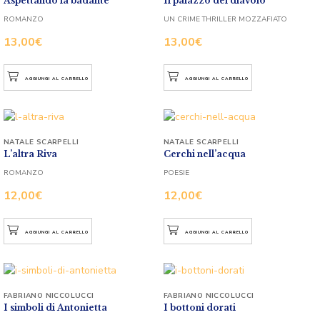
Aspettando la badante
Il palazzo del diavolo
ROMANZO
UN CRIME THRILLER MOZZAFIATO
13,00
€
13,00
€
AGGIUNGI AL CARRELLO
AGGIUNGI AL CARRELLO
NATALE SCARPELLI
NATALE SCARPELLI
L’altra Riva
Cerchi nell’acqua
ROMANZO
POESIE
12,00
€
12,00
€
AGGIUNGI AL CARRELLO
AGGIUNGI AL CARRELLO
FABRIANO NICCOLUCCI
FABRIANO NICCOLUCCI
I simboli di Antonietta
I bottoni dorati