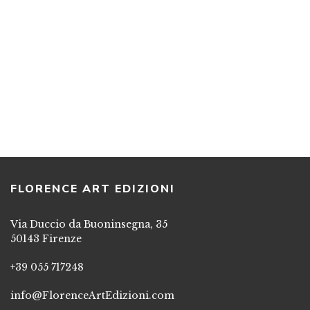
MARTA SANPAOLESI
LUCIA MANNISE
Ricordi in fondo agli occhi
Due volte per Laura
RACCONTI
ROMANZO
7,00
€
7,75
€
AGGIUNGI AL CARRELLO
AGGIUNGI AL CARRELLO
FLORENCE ART EDIZIONI
Via Duccio da Buoninsegna, 35
50143 Firenze
+39 055 717248
info@FlorenceArtEdizioni.com