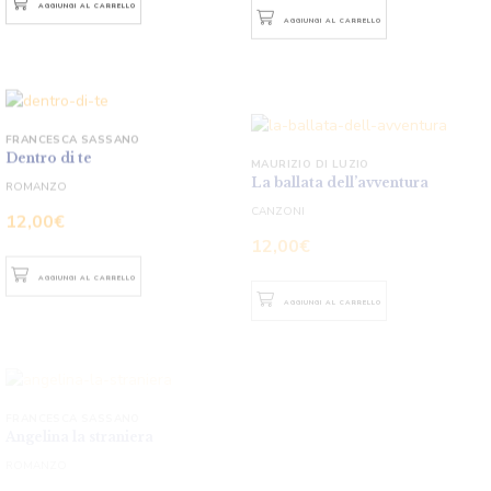
FRANCESCA SASSANO
MAURIZIO DI LUZIO
Dentro di te
La ballata dell’avventura
ROMANZO
CANZONI
12,00
€
12,00
€
AGGIUNGI AL CARRELLO
AGGIUNGI AL CARRELLO
FRANCESCA SASSANO
PIETRO FANCINI
Angelina la straniera
Il tramonto in una coppa
ROMANZO
ROMANZO
12,00
€
13,00
€
AGGIUNGI AL CARRELLO
AGGIUNGI AL CARRELLO