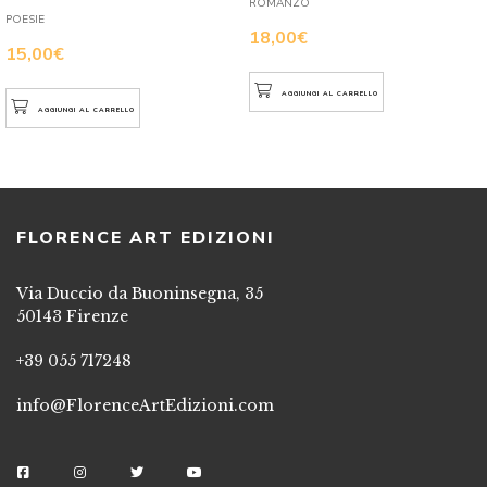
ROMANZO
POESIE
18,00
€
15,00
€
AGGIUNGI AL CARRELLO
AGGIUNGI AL CARRELLO
FLORENCE ART EDIZIONI
Via Duccio da Buoninsegna, 35
50143 Firenze
+39 055 717248
info@FlorenceArtEdizioni.com