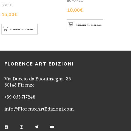
ROMANZO
POESIE
18,00
€
15,00
€
AGGIUNGI AL CARRELLO
AGGIUNGI AL CARRELLO
FLORENCE ART EDIZIONI
Via Duccio da Buoninsegna, 35
50143 Firenze
+39 055 717248
info@FlorenceArtEdizioni.com