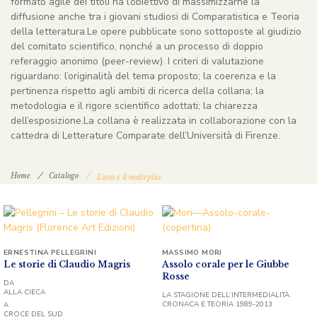
formato agile dei titoli ha l’obiettivo di massimizzarne la
diffusione anche tra i giovani studiosi di Comparatistica e Teoria
della letteratura.Le opere pubblicate sono sottoposte al giudizio
del comitato scientifico, nonché a un processo di doppio
referaggio anonimo (peer-review). I criteri di valutazione
riguardano: l’originalità del tema proposto; la coerenza e la
pertinenza rispetto agli ambiti di ricerca della collana; la
metodologia e il rigore scientifico adottati; la chiarezza
dell’esposizione.La collana è realizzata in collaborazione con la
cattedra di Letterature Comparate dell’Università di Firenze.
Home
Catalogo
L'uno e il molteplice
ERNESTINA PELLEGRINI
MASSIMO MORI
Le storie di Claudio Magris
Assolo corale per le Giubbe
Rosse
DA
ALLA CIECA
LA STAGIONE DELL’INTERMEDIALITÀ.
CRONACA E TEORIA 1989-2013
A
CROCE DEL SUD