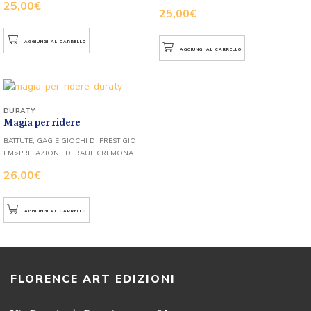
25,00
€
25,00
€
AGGIUNGI AL CARRELLO
AGGIUNGI AL CARRELLO
DURATY
Magia per ridere
BATTUTE, GAG E GIOCHI DI PRESTIGIO
EM>PREFAZIONE DI RAUL CREMONA
26,00
€
AGGIUNGI AL CARRELLO
FLORENCE ART EDIZIONI