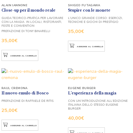
ALAIN IANNONE
SHIGEO FUTAGAWA
Close-up per il mondo reale
Stupire con le monete
GUIDA TEORICO-PRATICA PER LAVORARE
L’UNICO GRANDE CORSO: ESERCIZI,
CON LA MAGIA IN LOCALI, RISTORANTI,
TECNICHE E GIOCHI DI PRESTIGIO
FESTE E CONVENTION
35,00
€
PREFAZIONE DI TONY BINARELLI
35,00
€
AGGIUNGI AL CARRELLO
AGGIUNGI AL CARRELLO
RAUL CREMONA
EUGENE BURGER
Il nuovo emulo di Bosco
L’esperienza della magia
PREFAZIONE DI RAFFAELE DE RITIS
CON UN’INTRODUZIONE ALL’EDIZIONE
ITALIANA DELLO STESSO EUGENE
BURGER
25,00
€
40,00
€
AGGIUNGI AL CARRELLO