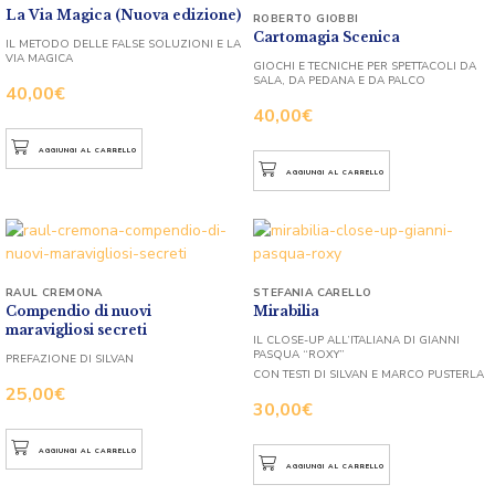
La Via Magica (Nuova edizione)
ROBERTO GIOBBI
Cartomagia Scenica
IL METODO DELLE FALSE SOLUZIONI E LA
VIA MAGICA
GIOCHI E TECNICHE PER SPETTACOLI DA
SALA, DA PEDANA E DA PALCO
40,00
€
40,00
€
AGGIUNGI AL CARRELLO
AGGIUNGI AL CARRELLO
RAUL CREMONA
STEFANIA CARELLO
Compendio di nuovi
Mirabilia
maravigliosi secreti
IL CLOSE-UP ALL’ITALIANA DI GIANNI
PASQUA “ROXY”
PREFAZIONE DI SILVAN
CON TESTI DI SILVAN E MARCO PUSTERLA
25,00
€
30,00
€
AGGIUNGI AL CARRELLO
AGGIUNGI AL CARRELLO