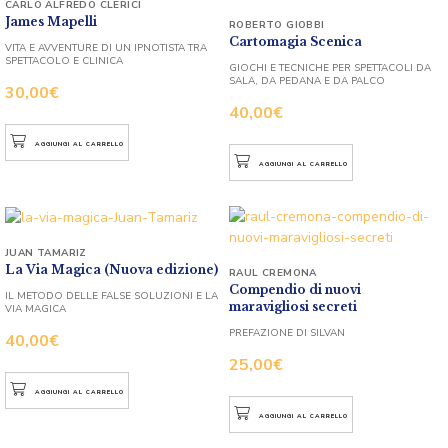
CARLO ALFREDO CLERICI
James Mapelli
ROBERTO GIOBBI
Cartomagia Scenica
VITA E AVVENTURE DI UN IPNOTISTA TRA
SPETTACOLO E CLINICA
GIOCHI E TECNICHE PER SPETTACOLI DA
SALA, DA PEDANA E DA PALCO
30,00
€
40,00
€
AGGIUNGI AL CARRELLO
AGGIUNGI AL CARRELLO
JUAN TAMARIZ
La Via Magica (Nuova edizione)
RAUL CREMONA
Compendio di nuovi
IL METODO DELLE FALSE SOLUZIONI E LA
maravigliosi secreti
VIA MAGICA
PREFAZIONE DI SILVAN
40,00
€
25,00
€
AGGIUNGI AL CARRELLO
AGGIUNGI AL CARRELLO