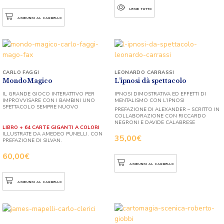
LEGGI TUTTO
AGGIUNGI AL CARRELLO
CARLO FAGGI
LEONARDO CARRASSI
MondoMagico
L’ipnosi dà spettacolo
IL GRANDE GIOCO INTERATTIVO PER
IPNOSI DIMOSTRATIVA ED EFFETTI DI
IMPROVVISARE CON I BAMBINI UNO
MENTALISMO CON L’IPNOSI
SPETTACOLO SEMPRE NUOVO
PREFAZIONE DI ALEXANDER – SCRITTO IN
COLLABORAZIONE CON RICCARDO
NEGRONI E DAVIDE CALABRESE
LIBRO + 64 CARTE GIGANTI A COLORI
ILLUSTRATE DA AMEDEO PUNELLI. CON
35,00
€
PREFAZIONE DI SILVAN.
60,00
€
AGGIUNGI AL CARRELLO
AGGIUNGI AL CARRELLO