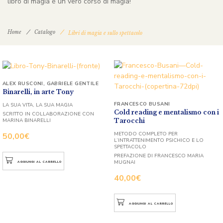
libro di magia è un vero corso di magia!
Home
Catalogo
Libri di magia e sullo spettacolo
ALEX RUSCONI
,
GABRIELE GENTILE
Binarelli, in arte Tony
FRANCESCO BUSANI
LA SUA VITA, LA SUA MAGIA
Cold reading e mentalismo con i
SCRITTO IN COLLABORAZIONE CON
Tarocchi
MARINA BINARELLI
METODO COMPLETO PER
50,00
€
L’INTRATTENIMENTO PSICHICO E LO
SPETTACOLO
PREFAZIONE DI FRANCESCO MARIA
MUGNAI
AGGIUNGI AL CARRELLO
40,00
€
AGGIUNGI AL CARRELLO