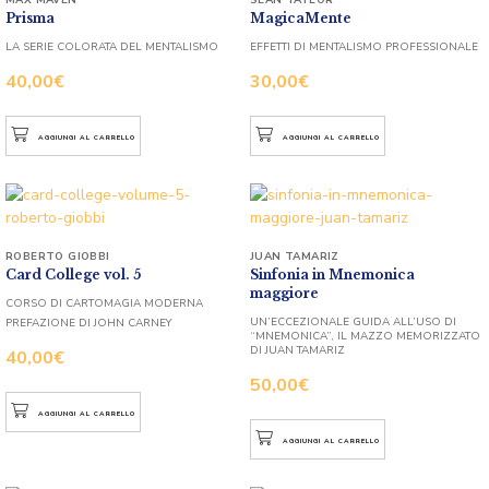
Prisma
MagicaMente
LA SERIE COLORATA DEL MENTALISMO
EFFETTI DI MENTALISMO PROFESSIONALE
40,00
€
30,00
€
AGGIUNGI AL CARRELLO
AGGIUNGI AL CARRELLO
ROBERTO GIOBBI
JUAN TAMARIZ
Card College vol. 5
Sinfonia in Mnemonica
maggiore
CORSO DI CARTOMAGIA MODERNA
UN’ECCEZIONALE GUIDA ALL’USO DI
PREFAZIONE DI JOHN CARNEY
“MNEMONICA”, IL MAZZO MEMORIZZATO
DI JUAN TAMARIZ
40,00
€
50,00
€
AGGIUNGI AL CARRELLO
AGGIUNGI AL CARRELLO