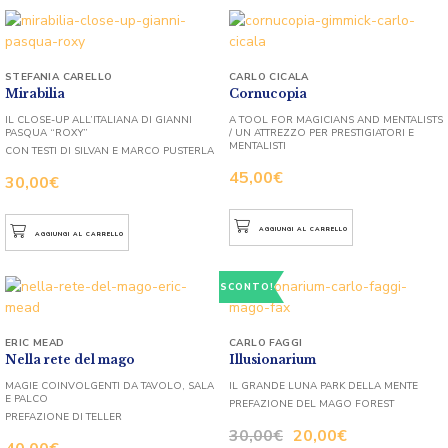
STEFANIA CARELLO
CARLO CICALA
Mirabilia
Cornucopia
IL CLOSE-UP ALL’ITALIANA DI GIANNI
A TOOL FOR MAGICIANS AND MENTALISTS
PASQUA “ROXY”
/ UN ATTREZZO PER PRESTIGIATORI E
MENTALISTI
CON TESTI DI SILVAN E MARCO PUSTERLA
45,00
€
30,00
€
AGGIUNGI AL CARRELLO
AGGIUNGI AL CARRELLO
SCONTO!
ERIC MEAD
CARLO FAGGI
Nella rete del mago
Illusionarium
MAGIE COINVOLGENTI DA TAVOLO, SALA
IL GRANDE LUNA PARK DELLA MENTE
E PALCO
PREFAZIONE DEL MAGO FOREST
PREFAZIONE DI TELLER
30,00
€
20,00
€