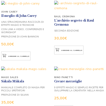
JOHN CAREY
Il meglio di John Carey
RAUL CREMONA
L’archivio segreto di Raul
UNA STRAORDINARIA RACCOLTA DI
Cremona
EFFETTI MAGICI E TECNICHE
CON LINK A VIDEO, CONFERENZE E
SECONDA EDIZIONE
WORKSHOP
PREFAZIONE DI JOHN BANNON
30,00
€
50,00
€
AGGIUNGI AL CARRELLO
AGGIUNGI AL CARRELLO
MAGO SALES
RINO PANETTI
Sàkala Màkala
Creare meraviglie
MANUALE COMPLETO DI MAGIA PER
9 EFFETTI MAGICI E SEMPLICI RICETTE PER
PICCOLI SPETTATORI
SVILUPPARE LA CREATIVITA’ NELLA MAGIA
PREFAZIONE DI SILVAN
25,00
€
35,00
€