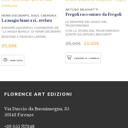
ARTURO BRACHETTI
Fregoli raccontato da Fregoli
HENRI DECREMPS
,
RAUL CREMONA
La magia bianca ri…svelata
LE MEMORIE DEL MAGO DEL
TRASFORMISMO
RISTAMPA ANASTATICA COMMENTATA DE
CON LA STORIA DEL TRASFORMISMO
“LA MAGIA BIANCA” DI HENRI DECREMPS
SCRITTA DA ARTURO BRACHETTI
EDIZIONE A TIRATURA LIMITATA
35,00
€
20,00
€
35,00
€
AGGIUNGI AL CARRELLO
LEGGI TUTTO
FLORENCE ART EDIZIONI
Via Duccio da Buoninsegna, 35
50143 Firenze
+39 055 717248