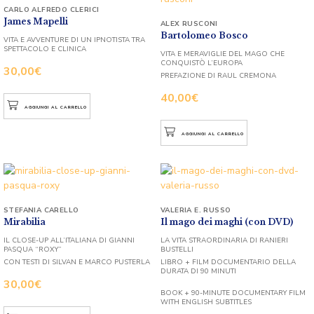
CARLO ALFREDO CLERICI
James Mapelli
ALEX RUSCONI
Bartolomeo Bosco
VITA E AVVENTURE DI UN IPNOTISTA TRA
SPETTACOLO E CLINICA
VITA E MERAVIGLIE DEL MAGO CHE
CONQUISTÒ L’EUROPA
30,00
€
PREFAZIONE DI RAUL CREMONA
40,00
€
AGGIUNGI AL CARRELLO
AGGIUNGI AL CARRELLO
STEFANIA CARELLO
VALERIA E. RUSSO
Mirabilia
Il mago dei maghi (con DVD)
IL CLOSE-UP ALL’ITALIANA DI GIANNI
LA VITA STRAORDINARIA DI RANIERI
PASQUA “ROXY”
BUSTELLI
CON TESTI DI SILVAN E MARCO PUSTERLA
LIBRO + FILM DOCUMENTARIO DELLA
DURATA DI 90 MINUTI
30,00
€
BOOK + 90-MINUTE DOCUMENTARY FILM
WITH ENGLISH SUBTITLES