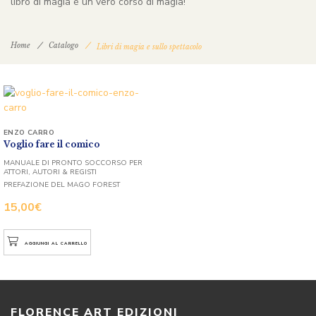
libro di magia è un vero corso di magia!
Home
Catalogo
Libri di magia e sullo spettacolo
ENZO CARRO
Voglio fare il comico
MANUALE DI PRONTO SOCCORSO PER
ATTORI, AUTORI & REGISTI
PREFAZIONE DEL MAGO FOREST
15,00
€
AGGIUNGI AL CARRELLO
FLORENCE ART EDIZIONI