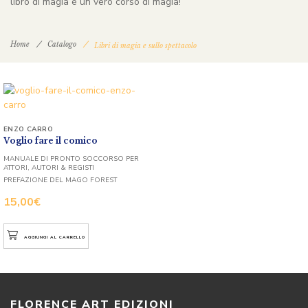
libro di magia è un vero corso di magia!
Home
Catalogo
Libri di magia e sullo spettacolo
ENZO CARRO
Voglio fare il comico
MANUALE DI PRONTO SOCCORSO PER
ATTORI, AUTORI & REGISTI
PREFAZIONE DEL MAGO FOREST
15,00
€
AGGIUNGI AL CARRELLO
FLORENCE ART EDIZIONI