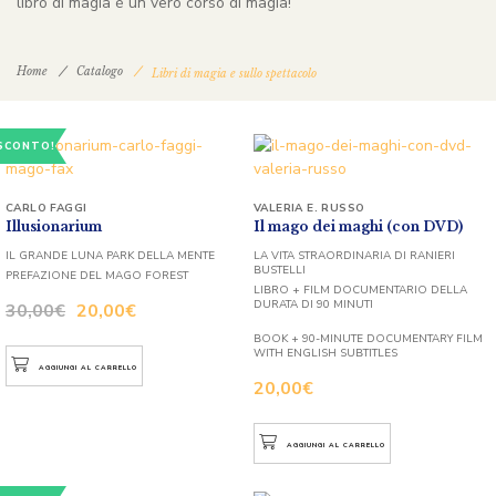
libro di magia è un vero corso di magia!
Home
Catalogo
Libri di magia e sullo spettacolo
SCONTO!
CARLO FAGGI
VALERIA E. RUSSO
Illusionarium
Il mago dei maghi (con DVD)
IL GRANDE LUNA PARK DELLA MENTE
LA VITA STRAORDINARIA DI RANIERI
BUSTELLI
PREFAZIONE DEL MAGO FOREST
LIBRO + FILM DOCUMENTARIO DELLA
DURATA DI 90 MINUTI
30,00
€
20,00
€
BOOK + 90-MINUTE DOCUMENTARY FILM
WITH ENGLISH SUBTITLES
AGGIUNGI AL CARRELLO
20,00
€
AGGIUNGI AL CARRELLO