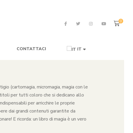
0
CONTATTACI
IT
restigio (cartomagia, micromagia, magia con le
toli per tutti coloro che si dedicano allo
dispensabili per arricchire le proprie
pere dai grandi contenuti garantite da
nare! E ricorda: un libro di magia è un vero