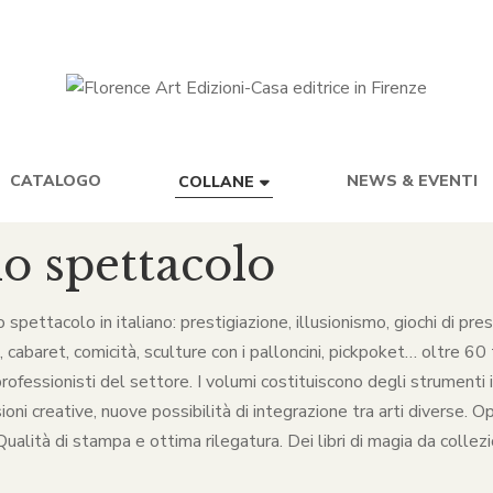
CATALOGO
NEWS & EVENTI
COLLANE
lo spettacolo
lo spettacolo in italiano: prestigiazione, illusionismo, giochi di p
baret, comicità, sculture con i palloncini, pickpoket… oltre 60 ti
rofessionisti del settore. I volumi costituiscono degli strumenti in
ni creative, nuove possibilità di integrazione tra arti diverse. O
alità di stampa e ottima rilegatura. Dei libri di magia da collezio