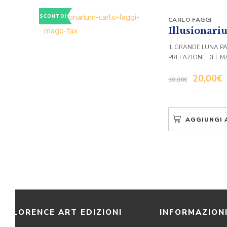
SCONTO!
CARLO FAGGI
Illusionar
IL GRANDE LUNA P
PREFAZIONE DEL 
20,00
€
30,00
€
AGGIUNGI 
FLORENCE ART EDIZIONI
INFORMAZION