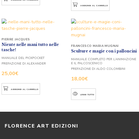
AGGIUNGI AL CARRELLO
PIERRE JACQUES
Niente nelle mani tutto nelle
FRANCESCO MARIA MUGNAI
tasche!
Sculture e magie con i palloncini
MANUALE DEL PICKPOCKET
MANUALE COMPLETO PER L’ANIMAZIONE
E IL PALCOSCENICO
PREFAZIONE DI ALEXANDER
PREFAZIONE DI ALDO COLOMBINI
25,00
€
18,00
€
AGGIUNGI AL CARRELLO
LEGGI TUTTO
FLORENCE ART EDIZIONI