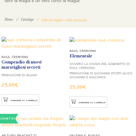
libro di magia è un vero corso di magia!
Home
Catalogo
Libri di magia e sullo spettacolo
RAUL CREMONA
Elementale
RAUL CREMONA
Compendio di nuovi
OVVERO LA CHIAVE DEL GABINETTO DI
maravigliosi secreti
RAUL CREMONA
PREFAZIONE DI GIOVANNI STORTI (ALDO,
PREFAZIONE DI SILVAN
GIOVANNI E GIACOMO)
25,00
€
25,00
€
AGGIUNGI AL CARRELLO
AGGIUNGI AL CARRELLO
SCONTO!
ARTURO BRACHETTI
VALERIA E. RUSSO