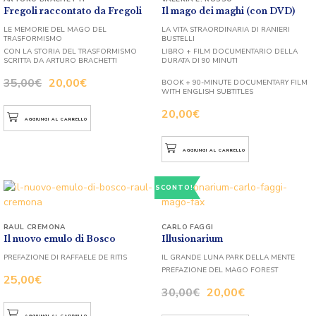
Fregoli raccontato da Fregoli
Il mago dei maghi (con DVD)
LE MEMORIE DEL MAGO DEL
LA VITA STRAORDINARIA DI RANIERI
TRASFORMISMO
BUSTELLI
CON LA STORIA DEL TRASFORMISMO
LIBRO + FILM DOCUMENTARIO DELLA
SCRITTA DA ARTURO BRACHETTI
DURATA DI 90 MINUTI
35,00
€
20,00
€
BOOK + 90-MINUTE DOCUMENTARY FILM
WITH ENGLISH SUBTITLES
20,00
€
AGGIUNGI AL CARRELLO
AGGIUNGI AL CARRELLO
SCONTO!
RAUL CREMONA
CARLO FAGGI
Il nuovo emulo di Bosco
Illusionarium
PREFAZIONE DI RAFFAELE DE RITIS
IL GRANDE LUNA PARK DELLA MENTE
PREFAZIONE DEL MAGO FOREST
25,00
€
30,00
€
20,00
€
AGGIUNGI AL CARRELLO