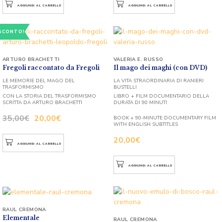
AGGIUNGI AL CARRELLO
AGGIUNGI AL CARRELLO
SCONTO!
ARTURO BRACHETTI
VALERIA E. RUSSO
Fregoli raccontato da Fregoli
Il mago dei maghi (con DVD)
LE MEMORIE DEL MAGO DEL
LA VITA STRAORDINARIA DI RANIERI
TRASFORMISMO
BUSTELLI
CON LA STORIA DEL TRASFORMISMO
LIBRO + FILM DOCUMENTARIO DELLA
SCRITTA DA ARTURO BRACHETTI
DURATA DI 90 MINUTI
35,00
€
20,00
€
BOOK + 90-MINUTE DOCUMENTARY FILM
WITH ENGLISH SUBTITLES
20,00
€
AGGIUNGI AL CARRELLO
AGGIUNGI AL CARRELLO
RAUL CREMONA
Elementale
RAUL CREMONA