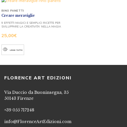
RINO PANETTI
Creare meraviglie
9 EFFETTI MAGICI E SEMPLICI RICETTE PER
SVILUPPARE LA CREATIVITA’ NELLA MAGIA
25,00
€
LEGGI TUTTO
FLORENCE ART EDIZIONI
Via Duccio da Buoninsegna, 35
50143 Firenze
+39 055 717248
info@FlorenceArtEdizioni.com