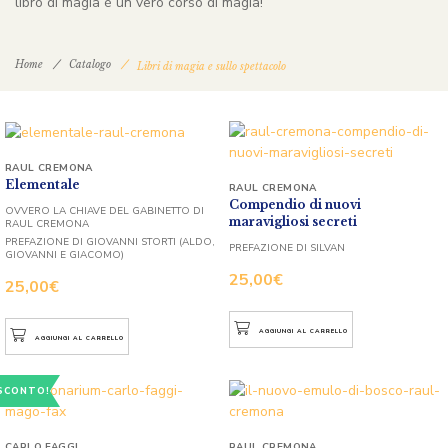
libro di magia è un vero corso di magia!
Home
Catalogo
Libri di magia e sullo spettacolo
RAUL CREMONA
Elementale
RAUL CREMONA
Compendio di nuovi
OVVERO LA CHIAVE DEL GABINETTO DI
maravigliosi secreti
RAUL CREMONA
PREFAZIONE DI GIOVANNI STORTI (ALDO,
PREFAZIONE DI SILVAN
GIOVANNI E GIACOMO)
25,00
€
25,00
€
AGGIUNGI AL CARRELLO
AGGIUNGI AL CARRELLO
SCONTO!
CARLO FAGGI
RAUL CREMONA