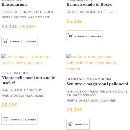
Illusionarium
Il nuovo emulo di Bosco
IL GRANDE LUNA PARK DELLA MENTE
PREFAZIONE DI RAFFAELE DE RITIS
PREFAZIONE DEL MAGO FOREST
25,00
€
30,00
€
20,00
€
AGGIUNGI AL CARRELLO
AGGIUNGI AL CARRELLO
PIERRE JACQUES
Niente nelle mani tutto nelle
FRANCESCO MARIA MUGNAI
tasche!
Sculture e magie con i palloncini
MANUALE DEL PICKPOCKET
MANUALE COMPLETO PER L’ANIMAZIONE
E IL PALCOSCENICO
PREFAZIONE DI ALEXANDER
PREFAZIONE DI ALDO COLOMBINI
25,00
€
18,00
€
AGGIUNGI AL CARRELLO
LEGGI TUTTO