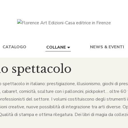
CATALOGO
NEWS & EVENTI
COLLANE
lo spettacolo
lo spettacolo in italiano: prestigiazione, illusionismo, giochi di p
baret, comicità, sculture con i palloncini, pickpoket… oltre 60 ti
rofessionisti del settore. I volumi costituiscono degli strumenti in
ni creative, nuove possibilità di integrazione tra arti diverse. O
alità di stampa e ottima rilegatura. Dei libri di magia da collezio