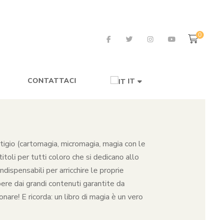
0
CONTATTACI
IT
restigio (cartomagia, micromagia, magia con le
toli per tutti coloro che si dedicano allo
dispensabili per arricchire le proprie
pere dai grandi contenuti garantite da
nare! E ricorda: un libro di magia è un vero