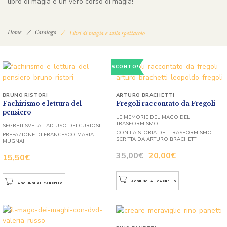
libro di magia è un vero corso di magia!
Home
Catalogo
Libri di magia e sullo spettacolo
SCONTO!
BRUNO RISTORI
ARTURO BRACHETTI
Fachirismo e lettura del
Fregoli raccontato da Fregoli
pensiero
LE MEMORIE DEL MAGO DEL
TRASFORMISMO
SEGRETI SVELATI AD USO DEI CURIOSI
CON LA STORIA DEL TRASFORMISMO
PREFAZIONE DI FRANCESCO MARIA
SCRITTA DA ARTURO BRACHETTI
MUGNAI
35,00
€
20,00
€
15,50
€
AGGIUNGI AL CARRELLO
AGGIUNGI AL CARRELLO