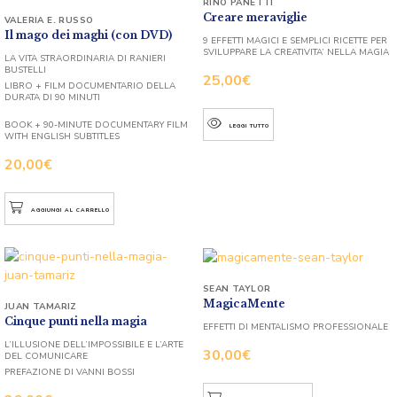
RINO PANETTI
Creare meraviglie
VALERIA E. RUSSO
Il mago dei maghi (con DVD)
9 EFFETTI MAGICI E SEMPLICI RICETTE PER
SVILUPPARE LA CREATIVITA’ NELLA MAGIA
LA VITA STRAORDINARIA DI RANIERI
BUSTELLI
25,00
€
LIBRO + FILM DOCUMENTARIO DELLA
DURATA DI 90 MINUTI
BOOK + 90-MINUTE DOCUMENTARY FILM
LEGGI TUTTO
WITH ENGLISH SUBTITLES
20,00
€
AGGIUNGI AL CARRELLO
SEAN TAYLOR
MagicaMente
JUAN TAMARIZ
Cinque punti nella magia
EFFETTI DI MENTALISMO PROFESSIONALE
L’ILLUSIONE DELL’IMPOSSIBILE E L’ARTE
30,00
€
DEL COMUNICARE
PREFAZIONE DI VANNI BOSSI