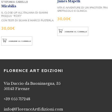
James Mapelli
STEFANIA CARELLO
Mirabilia
VITA E AVVENTURE DI UN IPNOTISTA TRA
SPETTACOLO E CLINICA
IL CLOSE-UP ALL’ITALIANA DI GIANNI
PASQUA “ROXY”
30,00
€
CON TESTI DI SILVAN E MARCO PUSTERLA
30,00
€
AGGIUNGI AL CARRELLO
AGGIUNGI AL CARRELLO
FLORENCE ART EDIZIONI
Via Duccio da Buoninsegna, 35
50143 Firenze
+39 055 717248
info@FlorenceArtEdizioni.com