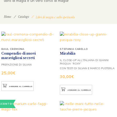
libro di magia è un vero corso di magia!
Home
Catalogo
Libri di magia e sullo spettacolo
RAUL CREMONA
STEFANIA CARELLO
Compendio di nuovi
Mirabilia
maravigliosi secreti
IL CLOSE-UP ALL’ITALIANA DI GIANNI
PASQUA “ROXY”
PREFAZIONE DI SILVAN
CON TESTI DI SILVAN E MARCO PUSTERLA
25,00
€
30,00
€
AGGIUNGI AL CARRELLO
AGGIUNGI AL CARRELLO
SCONTO!