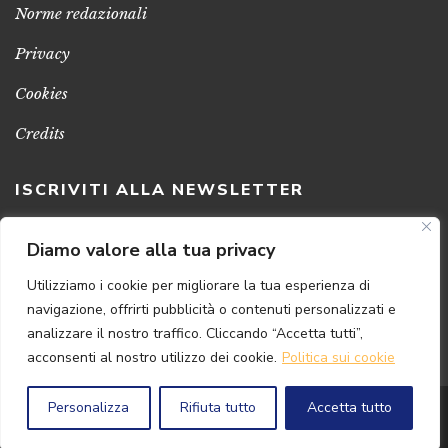
Norme redazionali
Privacy
Cookies
Credits
ISCRIVITI ALLA NEWSLETTER
Clicca sul pulsante per ricevere le nostre ultime novità,
Diamo valore alla tua privacy
notizie e promozioni
Utilizziamo i cookie per migliorare la tua esperienza di
navigazione, offrirti pubblicità o contenuti personalizzati e
ISCRIVITI ADESSO
analizzare il nostro traffico. Cliccando “Accetta tutti”,
acconsenti al nostro utilizzo dei cookie.
Politica sui cookie
Personalizza
Rifiuta tutto
Accetta tutto
© 2024 Florence
Art
Edizioni | P.IVA 04813630482
Powered by
{SP} Digital & Consulting