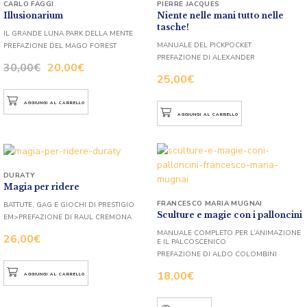
CARLO FAGGI
PIERRE JACQUES
Illusionarium
Niente nelle mani tutto nelle
tasche!
IL GRANDE LUNA PARK DELLA MENTE
MANUALE DEL PICKPOCKET
PREFAZIONE DEL MAGO FOREST
PREFAZIONE DI ALEXANDER
30,00
€
20,00
€
25,00
€
AGGIUNGI AL CARRELLO
AGGIUNGI AL CARRELLO
DURATY
Magia per ridere
FRANCESCO MARIA MUGNAI
BATTUTE, GAG E GIOCHI DI PRESTIGIO
Sculture e magie con i palloncini
EM>PREFAZIONE DI RAUL CREMONA
MANUALE COMPLETO PER L’ANIMAZIONE
26,00
€
E IL PALCOSCENICO
PREFAZIONE DI ALDO COLOMBINI
18,00
€
AGGIUNGI AL CARRELLO