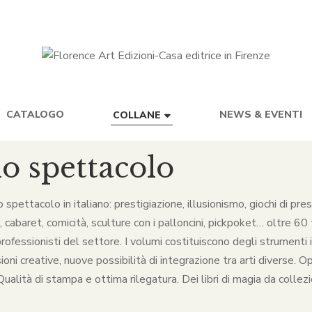
CATALOGO
NEWS & EVENTI
COLLANE
lo spettacolo
lo spettacolo in italiano: prestigiazione, illusionismo, giochi di p
baret, comicità, sculture con i palloncini, pickpoket… oltre 60 ti
rofessionisti del settore. I volumi costituiscono degli strumenti in
ni creative, nuove possibilità di integrazione tra arti diverse. O
alità di stampa e ottima rilegatura. Dei libri di magia da collezio