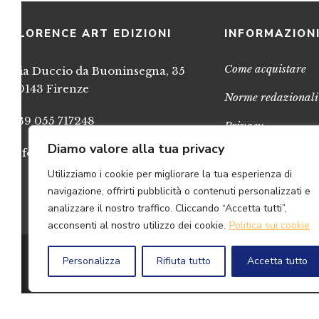
FLORENCE ART EDIZIONI
INFORMAZION
Come acquistare
Via Duccio da Buoninsegna, 35
50143 Firenze
Norme redazionali
+39 055 717248
Privacy
Diamo valore alla tua privacy
info@FlorenceArtEdizioni.com
Cookies
Utilizziamo i cookie per migliorare la tua esperienza di
Credits
navigazione, offrirti pubblicità o contenuti personalizzati e
analizzare il nostro traffico. Cliccando “Accetta tutti”,
acconsenti al nostro utilizzo dei cookie.
Politica sui cookie
© 2
Personalizza
Rifiuta tutto
Accetta tutto