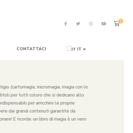
0
CONTATTACI
IT
restigio (cartomagia, micromagia, magia con le
toli per tutti coloro che si dedicano allo
dispensabili per arricchire le proprie
pere dai grandi contenuti garantite da
nare! E ricorda: un libro di magia è un vero