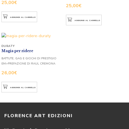
25,00
€
25,00
€
AGGIUNGI AL CARRELLO
AGGIUNGI AL CARRELLO
DURATY
Magia per ridere
BATTUTE, GAG E GIOCHI DI PRESTIGIO
EM>PREFAZIONE DI RAUL CREMONA
26,00
€
AGGIUNGI AL CARRELLO
FLORENCE ART EDIZIONI