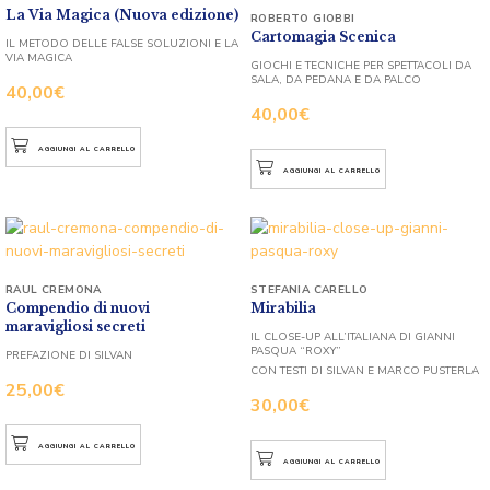
La Via Magica (Nuova edizione)
ROBERTO GIOBBI
Cartomagia Scenica
IL METODO DELLE FALSE SOLUZIONI E LA
VIA MAGICA
GIOCHI E TECNICHE PER SPETTACOLI DA
SALA, DA PEDANA E DA PALCO
40,00
€
40,00
€
AGGIUNGI AL CARRELLO
AGGIUNGI AL CARRELLO
RAUL CREMONA
STEFANIA CARELLO
Compendio di nuovi
Mirabilia
maravigliosi secreti
IL CLOSE-UP ALL’ITALIANA DI GIANNI
PASQUA “ROXY”
PREFAZIONE DI SILVAN
CON TESTI DI SILVAN E MARCO PUSTERLA
25,00
€
30,00
€
AGGIUNGI AL CARRELLO
AGGIUNGI AL CARRELLO