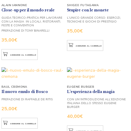
ALAIN IANNONE
SHIGEO FUTAGAWA
Close-up per il mondo reale
Stupire con le monete
GUIDA TEORICO-PRATICA PER LAVORARE
L’UNICO GRANDE CORSO: ESERCIZI,
CON LA MAGIA IN LOCALI, RISTORANTI,
TECNICHE E GIOCHI DI PRESTIGIO
FESTE E CONVENTION
35,00
€
PREFAZIONE DI TONY BINARELLI
35,00
€
AGGIUNGI AL CARRELLO
AGGIUNGI AL CARRELLO
RAUL CREMONA
EUGENE BURGER
Il nuovo emulo di Bosco
L’esperienza della magia
PREFAZIONE DI RAFFAELE DE RITIS
CON UN’INTRODUZIONE ALL’EDIZIONE
ITALIANA DELLO STESSO EUGENE
BURGER
25,00
€
40,00
€
AGGIUNGI AL CARRELLO