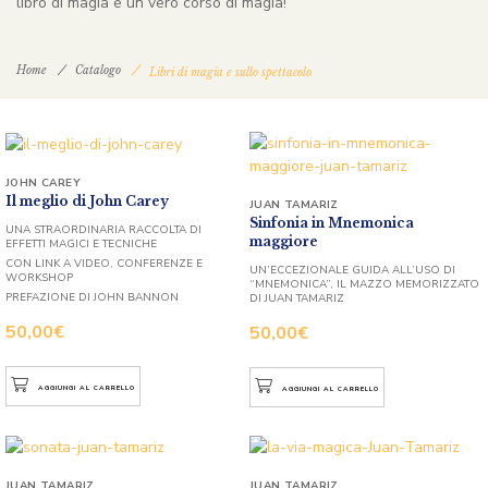
libro di magia è un vero corso di magia!
Home
Catalogo
Libri di magia e sullo spettacolo
JOHN CAREY
Il meglio di John Carey
JUAN TAMARIZ
Sinfonia in Mnemonica
UNA STRAORDINARIA RACCOLTA DI
maggiore
EFFETTI MAGICI E TECNICHE
CON LINK A VIDEO, CONFERENZE E
UN’ECCEZIONALE GUIDA ALL’USO DI
WORKSHOP
“MNEMONICA”, IL MAZZO MEMORIZZATO
PREFAZIONE DI JOHN BANNON
DI JUAN TAMARIZ
50,00
€
50,00
€
AGGIUNGI AL CARRELLO
AGGIUNGI AL CARRELLO
JUAN TAMARIZ
JUAN TAMARIZ