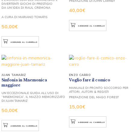
PREFAZIONE DI JOHN CARNEY
DIVERTENTI GIOCHI DI PRESTIGIO
DA UN’IDEA DI RAUL CREMONA
40,00
€
A CURA DI MARIANO TOMATIS
50,00
€
AGGIUNGI AL CARRELLO
AGGIUNGI AL CARRELLO
JUAN TAMARIZ
ENZO CARRO
Sinfonia in Mnemonica
Voglio fare il comico
maggiore
MANUALE DI PRONTO SOCCORSO PER
ATTORI, AUTORI & REGISTI
UN’ECCEZIONALE GUIDA ALL’USO DI
“MNEMONICA”, IL MAZZO MEMORIZZATO
PREFAZIONE DEL MAGO FOREST
DI JUAN TAMARIZ
15,00
€
50,00
€
AGGIUNGI AL CARRELLO
AGGIUNGI AL CARRELLO