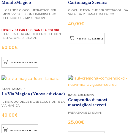
MondoMagico
Cartomagia Scenica
IL GRANDE GIOCO INTERATTIVO PER
GIOCHI E TECNICHE PER SPETTACOLI DA
IMPROVVISARE CON I BAMBINI UNO
SALA, DA PEDANA E DA PALCO
SPETTACOLO SEMPRE NUOVO
40,00
€
LIBRO + 64 CARTE GIGANTI A COLORI
ILLUSTRATE DA AMEDEO PUNELLI. CON
PREFAZIONE DI SILVAN.
AGGIUNGI AL CARRELLO
60,00
€
AGGIUNGI AL CARRELLO
JUAN TAMARIZ
La Via Magica (Nuova edizione)
RAUL CREMONA
Compendio di nuovi
IL METODO DELLE FALSE SOLUZIONI E LA
maravigliosi secreti
VIA MAGICA
PREFAZIONE DI SILVAN
40,00
€
25,00
€
AGGIUNGI AL CARRELLO