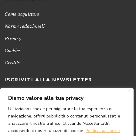
Come acquistare
Norme redazionali
Privacy
Cookies
Credits
ISCRIVITI ALLA NEWSLETTER
Clicca sul pulsante per ricevere le nostre ultime novità,
Diamo valore alla tua privacy
notizie e promozioni
Utilizziamo i cookie per migliorare la tua esperienza di
navigazione, offrirti pubblicità o contenuti personalizzati e
ISCRIVITI ADESSO
analizzare il nostro traffico. Cliccando “Accetta tutti”,
acconsenti al nostro utilizzo dei cookie.
Politica sui cookie