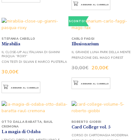
AGGIUNGI AL CARRELLO
SCONTO!
STEFANIA CARELLO
CARLO FAGGI
Mirabilia
Illusionarium
IL CLOSE-UP ALL’ITALIANA DI GIANNI
IL GRANDE LUNA PARK DELLA MENTE
PASQUA “ROXY”
PREFAZIONE DEL MAGO FOREST
CON TESTI DI SILVAN E MARCO PUSTERLA
30,00
€
20,00
€
30,00
€
AGGIUNGI AL CARRELLO
AGGIUNGI AL CARRELLO
OTTO DALLA BARATTA
,
RAUL
ROBERTO GIOBBI
CREMONA
Card College vol. 5
La magia di Odaba
CORSO DI CARTOMAGIA MODERNA
L’ENCICLOPEDIA DEL MENTALISMO E