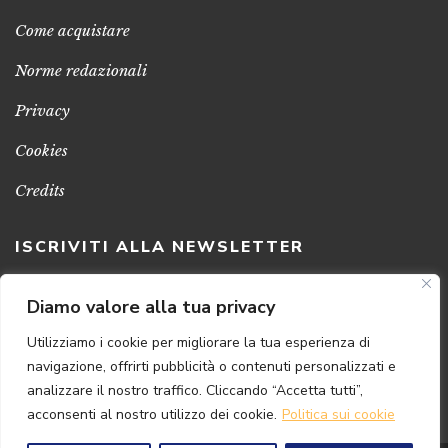
Come acquistare
Norme redazionali
Privacy
Cookies
Credits
ISCRIVITI ALLA NEWSLETTER
Clicca sul pulsante per ricevere le nostre ultime novità,
Diamo valore alla tua privacy
notizie e promozioni
Utilizziamo i cookie per migliorare la tua esperienza di
navigazione, offrirti pubblicità o contenuti personalizzati e
ISCRIVITI ADESSO
analizzare il nostro traffico. Cliccando “Accetta tutti”,
acconsenti al nostro utilizzo dei cookie.
Politica sui cookie