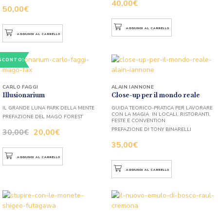
40,00
€
50,00
€
AGGIUNGI AL CARRELLO
AGGIUNGI AL CARRELLO
SCONTO!
CARLO FAGGI
ALAIN IANNONE
Illusionarium
Close-up per il mondo reale
IL GRANDE LUNA PARK DELLA MENTE
GUIDA TEORICO-PRATICA PER LAVORARE
CON LA MAGIA IN LOCALI, RISTORANTI,
PREFAZIONE DEL MAGO FOREST
FESTE E CONVENTION
PREFAZIONE DI TONY BINARELLI
30,00
€
20,00
€
35,00
€
AGGIUNGI AL CARRELLO
AGGIUNGI AL CARRELLO