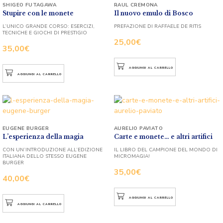
SHIGEO FUTAGAWA
RAUL CREMONA
Stupire con le monete
Il nuovo emulo di Bosco
L’UNICO GRANDE CORSO: ESERCIZI,
PREFAZIONE DI RAFFAELE DE RITIS
TECNICHE E GIOCHI DI PRESTIGIO
25,00
€
35,00
€
AGGIUNGI AL CARRELLO
AGGIUNGI AL CARRELLO
EUGENE BURGER
AURELIO PAVIATO
L’esperienza della magia
Carte e monete… e altri artifici
CON UN’INTRODUZIONE ALL’EDIZIONE
IL LIBRO DEL CAMPIONE DEL MONDO DI
ITALIANA DELLO STESSO EUGENE
MICROMAGIA!
BURGER
35,00
€
40,00
€
AGGIUNGI AL CARRELLO
AGGIUNGI AL CARRELLO