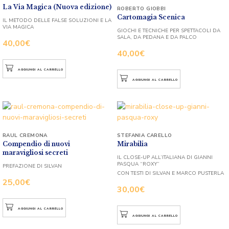
La Via Magica (Nuova edizione)
ROBERTO GIOBBI
Cartomagia Scenica
IL METODO DELLE FALSE SOLUZIONI E LA
VIA MAGICA
GIOCHI E TECNICHE PER SPETTACOLI DA
SALA, DA PEDANA E DA PALCO
40,00
€
40,00
€
AGGIUNGI AL CARRELLO
AGGIUNGI AL CARRELLO
RAUL CREMONA
STEFANIA CARELLO
Compendio di nuovi
Mirabilia
maravigliosi secreti
IL CLOSE-UP ALL’ITALIANA DI GIANNI
PASQUA “ROXY”
PREFAZIONE DI SILVAN
CON TESTI DI SILVAN E MARCO PUSTERLA
25,00
€
30,00
€
AGGIUNGI AL CARRELLO
AGGIUNGI AL CARRELLO