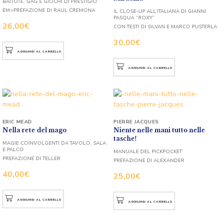
BATTUTE, GAG E GIOCHI DI PRESTIGIO
EM>PREFAZIONE DI RAUL CREMONA
IL CLOSE-UP ALL’ITALIANA DI GIANNI
PASQUA “ROXY”
26,00
€
CON TESTI DI SILVAN E MARCO PUSTERLA
30,00
€
AGGIUNGI AL CARRELLO
AGGIUNGI AL CARRELLO
ERIC MEAD
PIERRE JACQUES
Nella rete del mago
Niente nelle mani tutto nelle
tasche!
MAGIE COINVOLGENTI DA TAVOLO, SALA
E PALCO
MANUALE DEL PICKPOCKET
PREFAZIONE DI TELLER
PREFAZIONE DI ALEXANDER
40,00
€
25,00
€
AGGIUNGI AL CARRELLO
AGGIUNGI AL CARRELLO