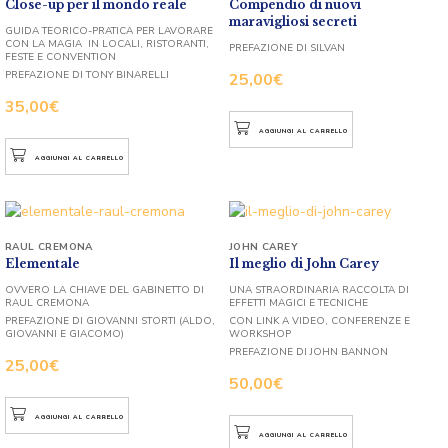
Close-up per il mondo reale
Compendio di nuovi
maravigliosi secreti
GUIDA TEORICO-PRATICA PER LAVORARE
CON LA MAGIA IN LOCALI, RISTORANTI,
PREFAZIONE DI SILVAN
FESTE E CONVENTION
PREFAZIONE DI TONY BINARELLI
25,00
€
35,00
€
AGGIUNGI AL CARRELLO
AGGIUNGI AL CARRELLO
RAUL CREMONA
JOHN CAREY
Elementale
Il meglio di John Carey
OVVERO LA CHIAVE DEL GABINETTO DI
UNA STRAORDINARIA RACCOLTA DI
RAUL CREMONA
EFFETTI MAGICI E TECNICHE
PREFAZIONE DI GIOVANNI STORTI (ALDO,
CON LINK A VIDEO, CONFERENZE E
GIOVANNI E GIACOMO)
WORKSHOP
PREFAZIONE DI JOHN BANNON
25,00
€
50,00
€
AGGIUNGI AL CARRELLO
AGGIUNGI AL CARRELLO