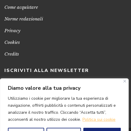
Come acquistare
Norme redazionali
Privacy
Cookies
Credits
ISCRIVITI ALLA NEWSLETTER
Clicca sul pulsante per ricevere le nostre ultime novità,
Diamo valore alla tua privacy
notizie e promozioni
Utilizziamo i cookie per migliorare la tua esperienza di
navigazione, offrirti pubblicità o contenuti personalizzati e
ISCRIVITI ADESSO
analizzare il nostro traffico. Cliccando “Accetta tutti”,
acconsenti al nostro utilizzo dei cookie.
Politica sui cookie