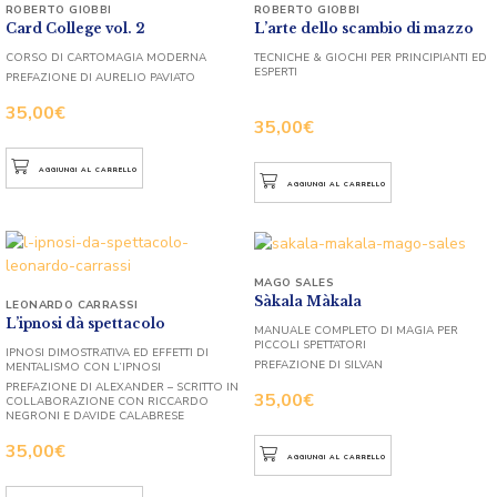
ROBERTO GIOBBI
ROBERTO GIOBBI
Card College vol. 2
L’arte dello scambio di mazzo
CORSO DI CARTOMAGIA MODERNA
TECNICHE & GIOCHI PER PRINCIPIANTI ED
ESPERTI
PREFAZIONE DI AURELIO PAVIATO
35,00
€
35,00
€
AGGIUNGI AL CARRELLO
AGGIUNGI AL CARRELLO
MAGO SALES
Sàkala Màkala
LEONARDO CARRASSI
L’ipnosi dà spettacolo
MANUALE COMPLETO DI MAGIA PER
PICCOLI SPETTATORI
IPNOSI DIMOSTRATIVA ED EFFETTI DI
PREFAZIONE DI SILVAN
MENTALISMO CON L’IPNOSI
PREFAZIONE DI ALEXANDER – SCRITTO IN
35,00
€
COLLABORAZIONE CON RICCARDO
NEGRONI E DAVIDE CALABRESE
35,00
€
AGGIUNGI AL CARRELLO