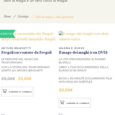
libro di magia è un vero corso di magia!
Home
Catalogo
Libri di magia e sullo spettacolo
SCONTO!
ARTURO BRACHETTI
VALERIA E. RUSSO
Fregoli raccontato da Fregoli
Il mago dei maghi (con DVD)
LE MEMORIE DEL MAGO DEL
LA VITA STRAORDINARIA DI RANIERI
TRASFORMISMO
BUSTELLI
CON LA STORIA DEL TRASFORMISMO
LIBRO + FILM DOCUMENTARIO DELLA
SCRITTA DA ARTURO BRACHETTI
DURATA DI 90 MINUTI
35,00
€
20,00
€
BOOK + 90-MINUTE DOCUMENTARY FILM
WITH ENGLISH SUBTITLES
20,00
€
AGGIUNGI AL CARRELLO
AGGIUNGI AL CARRELLO