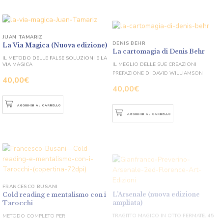
JUAN TAMARIZ
DENIS BEHR
La Via Magica (Nuova edizione)
La cartomagia di Denis Behr
IL METODO DELLE FALSE SOLUZIONI E LA
IL MEGLIO DELLE SUE CREAZIONI
VIA MAGICA
PREFAZIONE DI DAVID WILLIAMSON
40,00
€
40,00
€
AGGIUNGI AL CARRELLO
AGGIUNGI AL CARRELLO
L’Arsenale (nuova edizione
FRANCESCO BUSANI
ampliata)
Cold reading e mentalismo con i
Tarocchi
TRAGITTO MAGICO IN OTTO FERMATE. 45
GIOCHI PRONTI IN UN SOLO MAZZO DI
METODO COMPLETO PER
CARTE!
L’INTRATTENIMENTO PSICHICO E LO
PREFAZIONE DI ROBERTO GIOBBI
SPETTACOLO
PREFAZIONE DI FRANCESCO MARIA
40,00
€
MUGNAI