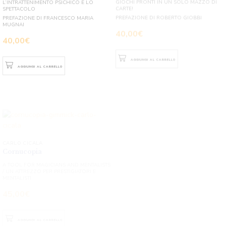
40,00
€
AGGIUNGI AL CARRELLO
AGGIUNGI AL CARRELLO
JUAN TAMARIZ
CARLO CICALA
Sonata
Cornucopia
LA MAGIA DI JUAN TAMARIZ
A TOOL FOR MAGICIANS AND MENTALISTS
/ UN ATTREZZO PER PRESTIGIATORI E
PREFAZIONE DI ARTURO DE ASCANIO
MENTALISTI
45,00
€
45,00
€
AGGIUNGI AL CARRELLO
AGGIUNGI AL CARRELLO