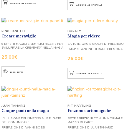
AGGIUNGI AL CARRELLO
AGGIUNGI AL CARRELLO
RINO PANETTI
DURATY
Creare meraviglie
Magia per ridere
9 EFFETTI MAGICI E SEMPLICI RICETTE PER
BATTUTE, GAG E GIOCHI DI PRESTIGIO
SVILUPPARE LA CREATIVITA’ NELLA MAGIA
EM>PREFAZIONE DI RAUL CREMONA
25,00
€
26,00
€
LEGGI TUTTO
AGGIUNGI AL CARRELLO
JUAN TAMARIZ
PIT HARTLING
Cinque punti nella magia
Finzioni cartomagiche
L’ILLUSIONE DELL’IMPOSSIBILE E L’ARTE
SETTE ESIBIZIONI CON UN NORMALE
DEL COMUNICARE
MAZZO DI CARTE
PREFAZIONE DI VANNI BOSSI
PREFAZIONE DI JUAN TAMARIZ