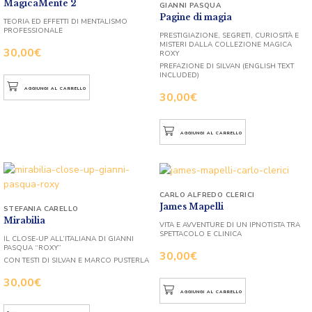
MagicaMente 2
GIANNI PASQUA
Pagine di magia
TEORIA ED EFFETTI DI MENTALISMO
PROFESSIONALE
PRESTIGIAZIONE, SEGRETI, CURIOSITÀ E
MISTERI DALLA COLLEZIONE MAGICA
30,00
€
ROXY
PREFAZIONE DI SILVAN (ENGLISH TEXT
INCLUDED)
AGGIUNGI AL CARRELLO
30,00
€
AGGIUNGI AL CARRELLO
CARLO ALFREDO CLERICI
James Mapelli
STEFANIA CARELLO
Mirabilia
VITA E AVVENTURE DI UN IPNOTISTA TRA
SPETTACOLO E CLINICA
IL CLOSE-UP ALL’ITALIANA DI GIANNI
PASQUA “ROXY”
30,00
€
CON TESTI DI SILVAN E MARCO PUSTERLA
30,00
€
AGGIUNGI AL CARRELLO