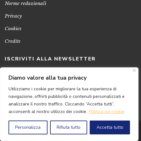
Norme redazionali
Privacy
Cookies
Credits
ISCRIVITI ALLA NEWSLETTER
Clicca sul pulsante per ricevere le nostre ultime novità,
Diamo valore alla tua privacy
notizie e promozioni
Utilizziamo i cookie per migliorare la tua esperienza di
navigazione, offrirti pubblicità o contenuti personalizzati e
ISCRIVITI ADESSO
analizzare il nostro traffico. Cliccando “Accetta tutti”,
acconsenti al nostro utilizzo dei cookie.
Politica sui cookie
Personalizza
Rifiuta tutto
Accetta tutto
© 2024 Florence
Art
Edizioni | P.IVA 04813630482
Powered by
{SP} Digital & Consulting