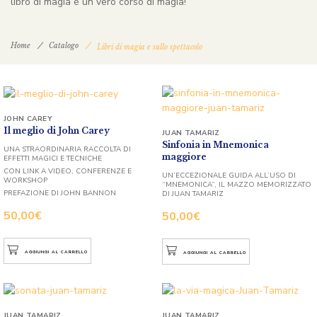
libro di magia è un vero corso di magia!
Home
Catalogo
Libri di magia e sullo spettacolo
JOHN CAREY
Il meglio di John Carey
JUAN TAMARIZ
Sinfonia in Mnemonica
UNA STRAORDINARIA RACCOLTA DI
maggiore
EFFETTI MAGICI E TECNICHE
CON LINK A VIDEO, CONFERENZE E
UN’ECCEZIONALE GUIDA ALL’USO DI
WORKSHOP
“MNEMONICA”, IL MAZZO MEMORIZZATO
PREFAZIONE DI JOHN BANNON
DI JUAN TAMARIZ
50,00
€
50,00
€
AGGIUNGI AL CARRELLO
AGGIUNGI AL CARRELLO
JUAN TAMARIZ
JUAN TAMARIZ