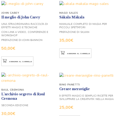
JOHN CAREY
MAGO SALES
Il meglio di John Carey
Sàkala Màkala
UNA STRAORDINARIA RACCOLTA DI
MANUALE COMPLETO DI MAGIA PER
EFFETTI MAGICI E TECNICHE
PICCOLI SPETTATORI
CON LINK A VIDEO, CONFERENZE E
PREFAZIONE DI SILVAN
WORKSHOP
35,00
€
PREFAZIONE DI JOHN BANNON
50,00
€
AGGIUNGI AL CARRELLO
AGGIUNGI AL CARRELLO
RINO PANETTI
Creare meraviglie
RAUL CREMONA
L’archivio segreto di Raul
9 EFFETTI MAGICI E SEMPLICI RICETTE PER
Cremona
SVILUPPARE LA CREATIVITA’ NELLA MAGIA
SECONDA EDIZIONE
25,00
€
30,00
€