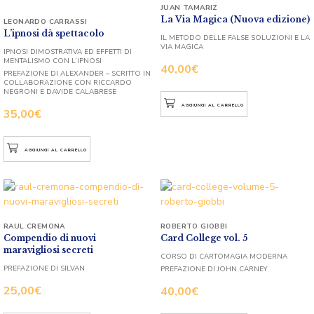
JUAN TAMARIZ
La Via Magica (Nuova edizione)
LEONARDO CARRASSI
L’ipnosi dà spettacolo
IL METODO DELLE FALSE SOLUZIONI E LA
VIA MAGICA
IPNOSI DIMOSTRATIVA ED EFFETTI DI
MENTALISMO CON L’IPNOSI
40,00
€
PREFAZIONE DI ALEXANDER – SCRITTO IN
COLLABORAZIONE CON RICCARDO
NEGRONI E DAVIDE CALABRESE
AGGIUNGI AL CARRELLO
35,00
€
AGGIUNGI AL CARRELLO
RAUL CREMONA
ROBERTO GIOBBI
Compendio di nuovi
Card College vol. 5
maravigliosi secreti
CORSO DI CARTOMAGIA MODERNA
PREFAZIONE DI SILVAN
PREFAZIONE DI JOHN CARNEY
25,00
€
40,00
€