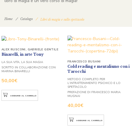
libro di magia è un vero corso di magia!
Home
Catalogo
Libri di magia e sullo spettacolo
ALEX RUSCONI
,
GABRIELE GENTILE
Binarelli, in arte Tony
FRANCESCO BUSANI
LA SUA VITA, LA SUA MAGIA
Cold reading e mentalismo con i
SCRITTO IN COLLABORAZIONE CON
Tarocchi
MARINA BINARELLI
METODO COMPLETO PER
50,00
€
L’INTRATTENIMENTO PSICHICO E LO
SPETTACOLO
PREFAZIONE DI FRANCESCO MARIA
MUGNAI
AGGIUNGI AL CARRELLO
40,00
€
AGGIUNGI AL CARRELLO