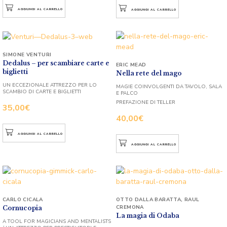
AGGIUNGI AL CARRELLO
AGGIUNGI AL CARRELLO
SIMONE VENTURI
Dedalus – per scambiare carte e
ERIC MEAD
biglietti
Nella rete del mago
UN ECCEZIONALE ATTREZZO PER LO
MAGIE COINVOLGENTI DA TAVOLO, SALA
SCAMBIO DI CARTE E BIGLIETTI
E PALCO
PREFAZIONE DI TELLER
35,00
€
40,00
€
AGGIUNGI AL CARRELLO
AGGIUNGI AL CARRELLO
CARLO CICALA
OTTO DALLA BARATTA
,
RAUL
CREMONA
Cornucopia
La magia di Odaba
A TOOL FOR MAGICIANS AND MENTALISTS