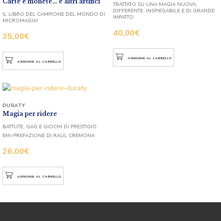
Carte e monete… e altri artifici
TRATTATO SU UNA MAGIA NUOVA,
DIFFERENTE, INSPIEGABILE E DI GRANDE
IL LIBRO DEL CAMPIONE DEL MONDO DI
IMPATTO
MICROMAGIA!
40,00
€
35,00
€
AGGIUNGI AL CARRELLO
AGGIUNGI AL CARRELLO
DURATY
Magia per ridere
BATTUTE, GAG E GIOCHI DI PRESTIGIO
EM>PREFAZIONE DI RAUL CREMONA
26,00
€
AGGIUNGI AL CARRELLO