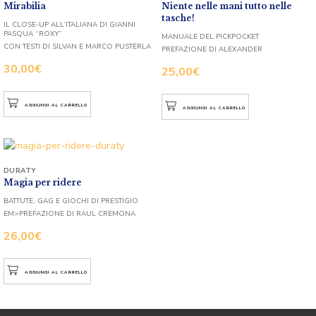
Mirabilia
Niente nelle mani tutto nelle
tasche!
IL CLOSE-UP ALL’ITALIANA DI GIANNI
PASQUA “ROXY”
MANUALE DEL PICKPOCKET
CON TESTI DI SILVAN E MARCO PUSTERLA
PREFAZIONE DI ALEXANDER
30,00
€
25,00
€
AGGIUNGI AL CARRELLO
AGGIUNGI AL CARRELLO
DURATY
Magia per ridere
BATTUTE, GAG E GIOCHI DI PRESTIGIO
EM>PREFAZIONE DI RAUL CREMONA
26,00
€
AGGIUNGI AL CARRELLO