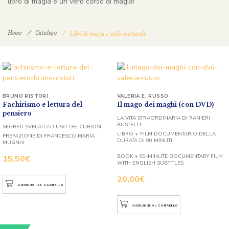
libro di magia è un vero corso di magia!
Home
Catalogo
Libri di magia e sullo spettacolo
BRUNO RISTORI
VALERIA E. RUSSO
Fachirismo e lettura del
Il mago dei maghi (con DVD)
pensiero
LA VITA STRAORDINARIA DI RANIERI
BUSTELLI
SEGRETI SVELATI AD USO DEI CURIOSI
LIBRO + FILM DOCUMENTARIO DELLA
PREFAZIONE DI FRANCESCO MARIA
DURATA DI 90 MINUTI
MUGNAI
BOOK + 90-MINUTE DOCUMENTARY FILM
15,50
€
WITH ENGLISH SUBTITLES
20,00
€
AGGIUNGI AL CARRELLO
AGGIUNGI AL CARRELLO