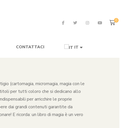
0
CONTATTACI
IT
restigio (cartomagia, micromagia, magia con le
toli per tutti coloro che si dedicano allo
dispensabili per arricchire le proprie
pere dai grandi contenuti garantite da
nare! E ricorda: un libro di magia è un vero