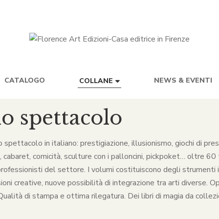
CATALOGO
NEWS & EVENTI
COLLANE
lo spettacolo
lo spettacolo in italiano: prestigiazione, illusionismo, giochi di p
baret, comicità, sculture con i palloncini, pickpoket… oltre 60 ti
rofessionisti del settore. I volumi costituiscono degli strumenti in
ni creative, nuove possibilità di integrazione tra arti diverse. O
alità di stampa e ottima rilegatura. Dei libri di magia da collezio