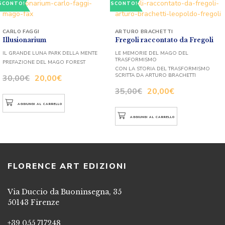
SCONTO!
SCONTO!
CARLO FAGGI
ARTURO BRACHETTI
Illusionarium
Fregoli raccontato da Fregoli
IL GRANDE LUNA PARK DELLA MENTE
LE MEMORIE DEL MAGO DEL
TRASFORMISMO
PREFAZIONE DEL MAGO FOREST
CON LA STORIA DEL TRASFORMISMO
SCRITTA DA ARTURO BRACHETTI
30,00
€
20,00
€
35,00
€
20,00
€
AGGIUNGI AL CARRELLO
AGGIUNGI AL CARRELLO
FLORENCE ART EDIZIONI
Via Duccio da Buoninsegna, 35
50143 Firenze
+39 055 717248