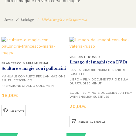
libro di magia è un vero corso di magia!
Home
Catalogo
Libri di magia e sullo spettacolo
VALERIA E. RUSSO
Il mago dei maghi (con DVD)
FRANCESCO MARIA MUGNAI
Sculture e magie con i palloncini
LA VITA STRAORDINARIA DI RANIERI
BUSTELLI
MANUALE COMPLETO PER L’ANIMAZIONE
LIBRO + FILM DOCUMENTARIO DELLA
E IL PALCOSCENICO
DURATA DI 90 MINUTI
PREFAZIONE DI ALDO COLOMBINI
BOOK + 90-MINUTE DOCUMENTARY FILM
18,00
€
WITH ENGLISH SUBTITLES
20,00
€
LEGGI TUTTO
AGGIUNGI AL CARRELLO