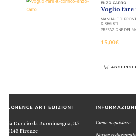
ENZO CARRO
Voglio fare
MANUALE DI PRONT
& REGISTI
PREFAZIONE DEL 
15,00
€
AGGIUNGI 
FLORENCE ART EDIZIONI
INFORMAZION
Come acquistare
Via Duccio da Buoninsegna, 35
50143 Firenze
Norme redazionali