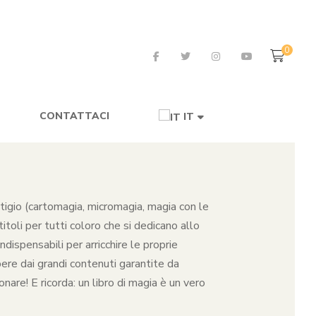
0
CONTATTACI
IT
restigio (cartomagia, micromagia, magia con le
toli per tutti coloro che si dedicano allo
dispensabili per arricchire le proprie
pere dai grandi contenuti garantite da
nare! E ricorda: un libro di magia è un vero