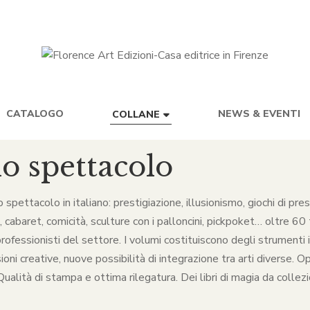
CATALOGO
NEWS & EVENTI
COLLANE
lo spettacolo
lo spettacolo in italiano: prestigiazione, illusionismo, giochi di p
baret, comicità, sculture con i palloncini, pickpoket… oltre 60 ti
rofessionisti del settore. I volumi costituiscono degli strumenti in
ni creative, nuove possibilità di integrazione tra arti diverse. O
alità di stampa e ottima rilegatura. Dei libri di magia da collezio