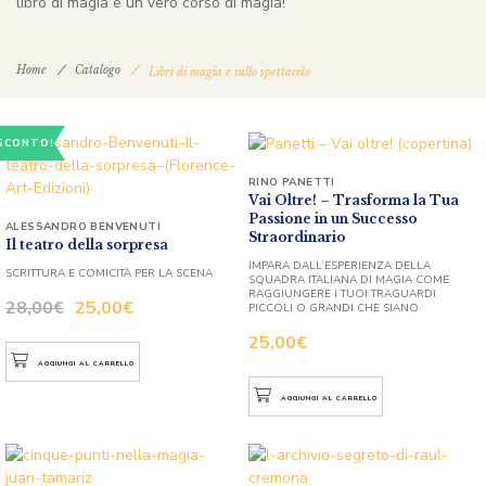
libro di magia è un vero corso di magia!
Home
Catalogo
Libri di magia e sullo spettacolo
SCONTO!
RINO PANETTI
Vai Oltre! – Trasforma la Tua
Passione in un Successo
ALESSANDRO BENVENUTI
Straordinario
Il teatro della sorpresa
IMPARA DALL’ESPERIENZA DELLA
SCRITTURA E COMICITÀ PER LA SCENA
SQUADRA ITALIANA DI MAGIA COME
RAGGIUNGERE I TUOI TRAGUARDI
28,00
€
25,00
€
PICCOLI O GRANDI CHE SIANO
25,00
€
AGGIUNGI AL CARRELLO
AGGIUNGI AL CARRELLO