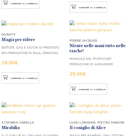
AGGIUNGI AL CARRELLO
AGGIUNGI AL CARRELLO
DURATY
Magia per ridere
PIERRE JACQUES
Niente nelle mani tutto nelle
BATTUTE, GAG E GIOCHI DI PRESTIGIO
tasche!
EM>PREFAZIONE DI RAUL CREMONA
MANUALE DEL PICKPOCKET
26,00
€
PREFAZIONE DI ALEXANDER
25,00
€
AGGIUNGI AL CARRELLO
AGGIUNGI AL CARRELLO
STEFANIA CARELLO
LUIGI LONGHIN
,
PIETRO FANCINI
Mirabilia
Il coniglio di Alice
IL CLOSE-UP ALL’ITALIANA DI GIANNI
MAGIA PER BAMBINI: UNA LETTURA