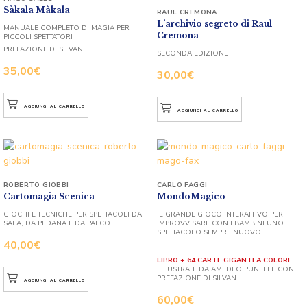
Sàkala Màkala
RAUL CREMONA
L’archivio segreto di Raul
MANUALE COMPLETO DI MAGIA PER
Cremona
PICCOLI SPETTATORI
PREFAZIONE DI SILVAN
SECONDA EDIZIONE
35,00
€
30,00
€
AGGIUNGI AL CARRELLO
AGGIUNGI AL CARRELLO
ROBERTO GIOBBI
CARLO FAGGI
Cartomagia Scenica
MondoMagico
GIOCHI E TECNICHE PER SPETTACOLI DA
IL GRANDE GIOCO INTERATTIVO PER
SALA, DA PEDANA E DA PALCO
IMPROVVISARE CON I BAMBINI UNO
SPETTACOLO SEMPRE NUOVO
40,00
€
LIBRO + 64 CARTE GIGANTI A COLORI
ILLUSTRATE DA AMEDEO PUNELLI. CON
PREFAZIONE DI SILVAN.
AGGIUNGI AL CARRELLO
60,00
€