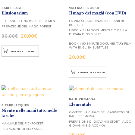
CARLO FAGGI
VALERIA E. RUSSO
Illusionarium
Il mago dei maghi (con DVD)
IL GRANDE LUNA PARK DELLA MENTE
LA VITA STRAORDINARIA DI RANIERI
BUSTELLI
PREFAZIONE DEL MAGO FOREST
LIBRO + FILM DOCUMENTARIO DELLA
DURATA DI 90 MINUTI
30,00
€
20,00
€
BOOK + 90-MINUTE DOCUMENTARY FILM
WITH ENGLISH SUBTITLES
AGGIUNGI AL CARRELLO
20,00
€
AGGIUNGI AL CARRELLO
RAUL CREMONA
Elementale
PIERRE JACQUES
Niente nelle mani tutto nelle
OVVERO LA CHIAVE DEL GABINETTO DI
tasche!
RAUL CREMONA
PREFAZIONE DI GIOVANNI STORTI (ALDO,
MANUALE DEL PICKPOCKET
GIOVANNI E GIACOMO)
PREFAZIONE DI ALEXANDER