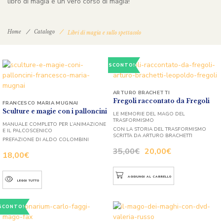
libro di magia è un vero corso di magia!
Home
Catalogo
Libri di magia e sullo spettacolo
SCONTO!
ARTURO BRACHETTI
Fregoli raccontato da Fregoli
FRANCESCO MARIA MUGNAI
Sculture e magie con i palloncini
LE MEMORIE DEL MAGO DEL
TRASFORMISMO
MANUALE COMPLETO PER L’ANIMAZIONE
CON LA STORIA DEL TRASFORMISMO
E IL PALCOSCENICO
SCRITTA DA ARTURO BRACHETTI
PREFAZIONE DI ALDO COLOMBINI
35,00
€
20,00
€
18,00
€
AGGIUNGI AL CARRELLO
LEGGI TUTTO
SCONTO!