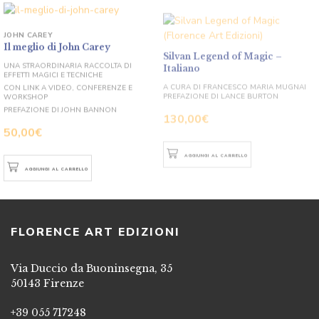
JOHN CAREY
Il meglio di John Carey
Silvan Legend of Magic –
Italiano
UNA STRAORDINARIA RACCOLTA DI
EFFETTI MAGICI E TECNICHE
A CURA DI FRANCESCO MARIA MUGNAI
PREFAZIONE DI LANCE BURTON
CON LINK A VIDEO, CONFERENZE E
WORKSHOP
130,00
€
PREFAZIONE DI JOHN BANNON
50,00
€
AGGIUNGI AL CARRELLO
AGGIUNGI AL CARRELLO
FLORENCE ART EDIZIONI
Via Duccio da Buoninsegna, 35
50143 Firenze
+39 055 717248