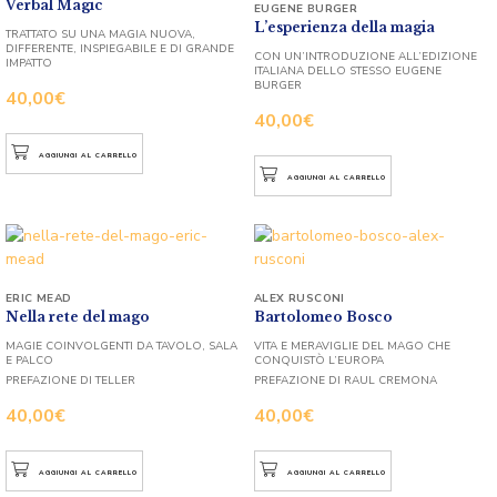
Verbal Magic
EUGENE BURGER
L’esperienza della magia
TRATTATO SU UNA MAGIA NUOVA,
DIFFERENTE, INSPIEGABILE E DI GRANDE
CON UN’INTRODUZIONE ALL’EDIZIONE
IMPATTO
ITALIANA DELLO STESSO EUGENE
BURGER
40,00
€
40,00
€
AGGIUNGI AL CARRELLO
AGGIUNGI AL CARRELLO
ERIC MEAD
ALEX RUSCONI
Nella rete del mago
Bartolomeo Bosco
MAGIE COINVOLGENTI DA TAVOLO, SALA
VITA E MERAVIGLIE DEL MAGO CHE
E PALCO
CONQUISTÒ L’EUROPA
PREFAZIONE DI TELLER
PREFAZIONE DI RAUL CREMONA
40,00
€
40,00
€
AGGIUNGI AL CARRELLO
AGGIUNGI AL CARRELLO