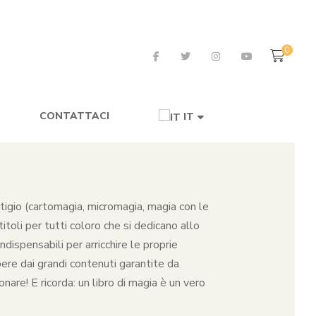
0
CONTATTACI
IT
restigio (cartomagia, micromagia, magia con le
toli per tutti coloro che si dedicano allo
dispensabili per arricchire le proprie
pere dai grandi contenuti garantite da
nare! E ricorda: un libro di magia è un vero