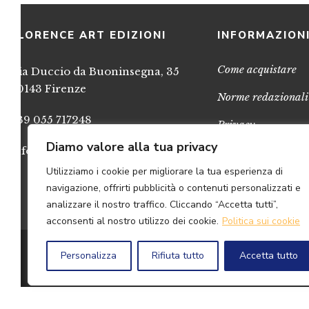
FLORENCE ART EDIZIONI
INFORMAZION
Come acquistare
Via Duccio da Buoninsegna, 35
50143 Firenze
Norme redazionali
+39 055 717248
Privacy
Diamo valore alla tua privacy
info@FlorenceArtEdizioni.com
Cookies
Utilizziamo i cookie per migliorare la tua esperienza di
Credits
navigazione, offrirti pubblicità o contenuti personalizzati e
analizzare il nostro traffico. Cliccando “Accetta tutti”,
acconsenti al nostro utilizzo dei cookie.
Politica sui cookie
© 2
Personalizza
Rifiuta tutto
Accetta tutto