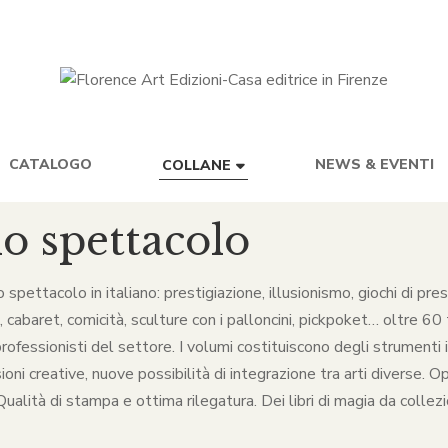
CATALOGO
NEWS & EVENTI
COLLANE
lo spettacolo
lo spettacolo in italiano: prestigiazione, illusionismo, giochi di p
baret, comicità, sculture con i palloncini, pickpoket… oltre 60 ti
rofessionisti del settore. I volumi costituiscono degli strumenti in
ni creative, nuove possibilità di integrazione tra arti diverse. O
alità di stampa e ottima rilegatura. Dei libri di magia da collezio