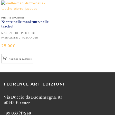
PIERRE JACQUES
Niente nelle mani tutto nelle
tasche!
MANUALE DEL PICKPOCKET
PREFAZIONE DI ALEXANDER
25,00
€
AGGIUNGI AL CARRELLO
FLORENCE ART EDIZIONI
Via Duccio da Buoninsegna, 35
50143 Firenze
+39 055 717248