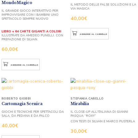
MondoMagico
IL METODO DELLE FALSE SOLUZIONI E LA
VIA MAGICA
IL GRANDE GIOCO INTERATTIVO PER
IMPROVVISARE CON I BAMBINI UNO
40,00
€
SPETTACOLO SEMPRE NUOVO
LIBRO + 64 CARTE GIGANTI A COLORI
AGGIUNGI AL CARRELLO
ILLUSTRATE DA AMEDEO PUNELLI. CON
PREFAZIONE DI SILVAN.
60,00
€
AGGIUNGI AL CARRELLO
ROBERTO GIOBBI
STEFANIA CARELLO
Cartomagia Scenica
Mirabilia
GIOCHI E TECNICHE PER SPETTACOLI DA
IL CLOSE-UP ALL’ITALIANA DI GIANNI
SALA, DA PEDANA E DA PALCO
PASQUA “ROXY”
CON TESTI DI SILVAN E MARCO PUSTERLA
40,00
€
30,00
€