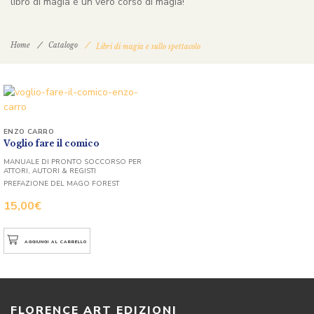
libro di magia è un vero corso di magia!
Home
Catalogo
Libri di magia e sullo spettacolo
ENZO CARRO
Voglio fare il comico
MANUALE DI PRONTO SOCCORSO PER
ATTORI, AUTORI & REGISTI
PREFAZIONE DEL MAGO FOREST
15,00
€
AGGIUNGI AL CARRELLO
FLORENCE ART EDIZIONI